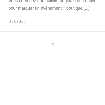
Vous cherchez une activité originale et créative
pour marquer un événement ? boutique [...]
Lire la suite