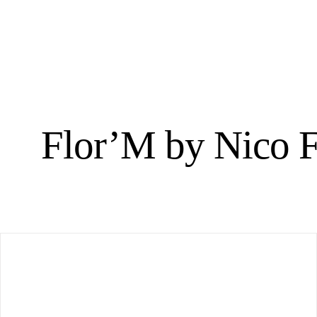
Passer
au
contenu
Flor’M by Nico Fle